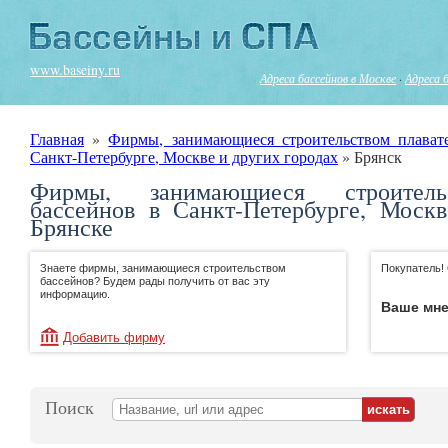
www.baseiny.ru
Адреса бассейнов в Москве
·
Адреса 
Главная
»
Фирмы, занимающиеся строительством плават
Санкт-Петербурге, Москве и других городах
»
Брянск
Фирмы, занимающиеся строитель
бассейнов в Санкт-Петербурге, Моск
Брянске
Знаете фирмы, занимающиеся строительством
Покупатель!
бассейнов? Будем рады получить от вас эту
информацию.
Ваше мне
Добавить фирму
Поиск