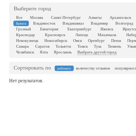
Выберите город
Все
Москва
Санкт-Петербург
Алматы
Архангельск
Владивосток
Владикавказ
Владимир
Волгоград
Брянск
Грозный
Евпатория
Екатеринбург
Ижевск
Иркутс
Краснодар
Красноярск
Липецк
Махачкала
Набе
Новокузнецк
Новосибирск
Омск
Оренбург
Пенза
Перм
Самара
Саратов
Тольятти
Томск
Тула
Тюмень
Улья
Челябинск
Ялта
Ярославль
Выбрать другой город
Сортировать по
количеству отзывов
популярнос
рейтингу
Нет результатов.