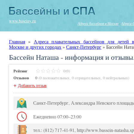
www.baseiny.ru
Адреса бассейнов в Москве
·
Адреса 
Главная
»
Адреса плавательных бассейнов для детей в
Москве и других городах
»
Санкт-Петербург
»
Бассейн Нат
Бассейн Наташа - информация и отзывы
Рейтинг
0(0)
Отзывов
0
(
0 положительных
,
0 отрицательных
,
0 нейтральных
)
+
Добавить отзыв
Санкт-Петербург, Александра Невского площадь
Ежедневно 07:00–23:00
тел.: (812) 717-41-91, http://www.bassein-natasha.sp