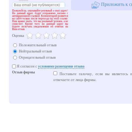
Приложить к с
Пожалуйста, указывайте реальный e-mail адрес!
На данный адрес будет отправлено письмо с
активационной ссылкой. Комментарий появится
на сайте только после перехода по этой ссылке.
Нам важно знать, что вы реальный человек, а не
спам-бот. Кроме того на данный адрес вы
будете получать уведомления об ответах на
Ваш отзыв.
Оценка
Положительный отзыв
Нейтральный отзыв
Отрицательный отзыв
Я согласен с
условиями размещения отзыва
Отзыв фирмы
Поставьте галочку, если вы являетесь 
отвечаете от лица фирмы.