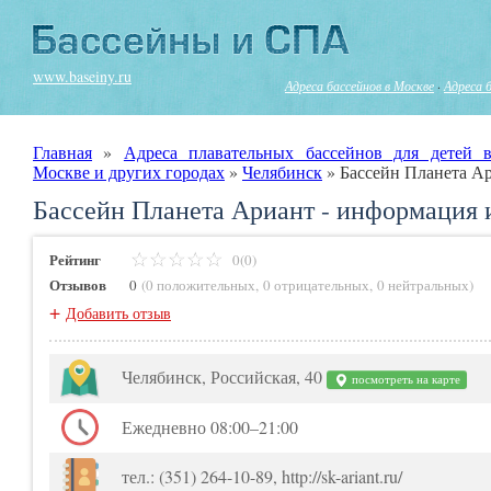
www.baseiny.ru
Адреса бассейнов в Москве
·
Адреса 
Главная
»
Адреса плавательных бассейнов для детей в
Москве и других городах
»
Челябинск
»
Бассейн Планета А
Бассейн Планета Ариант - информация 
Рейтинг
0(0)
Отзывов
0
(
0 положительных
,
0 отрицательных
,
0 нейтральных
)
+
Добавить отзыв
Челябинск, Российская, 40
посмотреть на карте
Ежедневно 08:00–21:00
тел.: (351) 264-10-89, http://sk-ariant.ru/