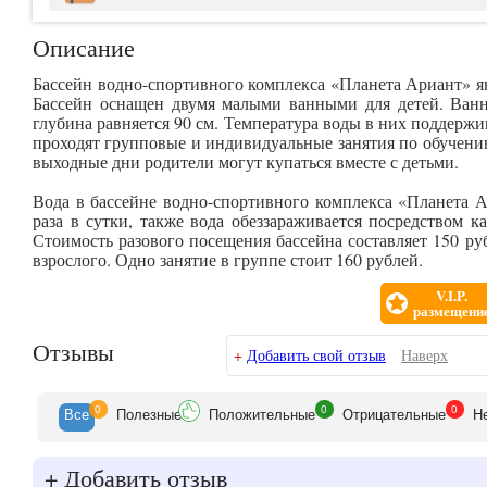
Описание
Бассейн водно-спортивного комплекса «Планета Ариант» яв
Бассейн оснащен двумя малыми ванными для детей. Ванн
глубина равняется 90 см. Температура воды в них поддержив
проходят групповые и индивидуальные занятия по обучению
выходные дни родители могут купаться вместе с детьми.
Вода в бассейне водно-спортивного комплекса «Планета 
раза в сутки, также вода обеззараживается посредством к
Стоимость разового посещения бассейна составляет 150 ру
взрослого. Одно занятие в группе стоит 160 рублей.
V.I.P.
размещени
Отзывы
+
Добавить свой отзыв
Наверх
0
0
0
Все
Полезн
ые
Положит
ельные
Отрицат
ельные
Н
+
Добавить отзыв