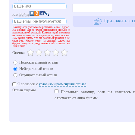
или
Войти
Приложить к с
Пожалуйста, указывайте реальный e-mail адрес!
На данный адрес будет отправлено письмо с
активационной ссылкой. Комментарий появится
на сайте только после перехода по этой ссылке.
Нам важно знать, что вы реальный человек, а не
спам-бот. Кроме того на данный адрес вы
будете получать уведомления об ответах на
Ваш отзыв.
Оценка
Положительный отзыв
Нейтральный отзыв
Отрицательный отзыв
Я согласен с
условиями размещения отзыва
Отзыв фирмы
Поставьте галочку, если вы являетесь 
отвечаете от лица фирмы.