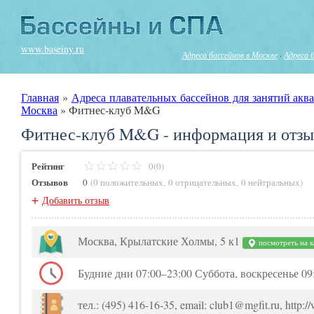
www.baseiny.ru
Адреса бассейнов в Москве
·
Адреса 
Главная
»
Адреса плавательных бассейнов для занятий аква
Москва
»
Фитнес-клуб M&G
Фитнес-клуб M&G - информация и отзы
Рейтинг
0(0)
Отзывов
0
(
0 положительных
,
0 отрицательных
,
0 нейтральных
)
+
Добавить отзыв
Москва, Крылатские Холмы, 5 к1
посмотреть на к
Будние дни 07:00–23:00 Суббота, воскресенье 09
тел.: (495) 416-16-35, email: club1@mgfit.ru, http:/