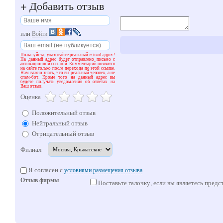
+
Добавить отзыв
или
Войти
Пожалуйста, указывайте реальный e-mail адрес!
На данный адрес будет отправлено письмо с
активационной ссылкой. Комментарий появится
на сайте только после перехода по этой ссылке.
Нам важно знать, что вы реальный человек, а не
спам-бот. Кроме того на данный адрес вы
будете получать уведомления об ответах на
Ваш отзыв.
Оценка
Положительный отзыв
Нейтральный отзыв
Отрицательный отзыв
Филиал
Я согласен с
условиями размещения отзыва
Отзыв фирмы
Поставьте галочку, если вы являетесь предс