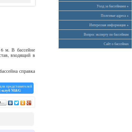
Уход за бассейнами +
Полезные адреса +
Интересная информация +
Вопрос эксперту по бассейнам
Сайт о бассейнах
 6 м. В бассейне
став, входящий в
бассейна справка
ля представителей
с-клуб M&G
я…