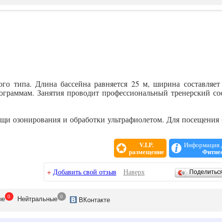
го типа. Длина бассейна равняется 25 м, ширина составляет
рограммам. Занятия проводит профессиональный тренерский со
щи озонирования и обработки ультрафиолетом. Для посещения 
V.I.P.
Информация д
размещение
Фитне
+
Добавить свой отзыв
Наверх
Поделитьс
0
0
ые
Нейтр
альные
ВК
онтакте