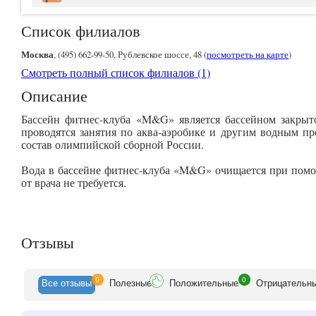
Список филиалов
Москва
, (495) 662-99-50, Рублевское шоссе, 48 (
посмотреть на карте
)
Смотреть полный список филиалов (1)
Описание
Бассейн фитнес-клуба «M&G» является бассейном закрыто
проводятся занятия по аква-аэробике и другим водным п
состав олимпийской сборной России.
Вода в бассейне фитнес-клуба «M&G» очищается при помо
от врача не требуется.
Отзывы
0
0
Все
отзывы
Полезн
ые
Положит
ельные
Отрицат
ельн