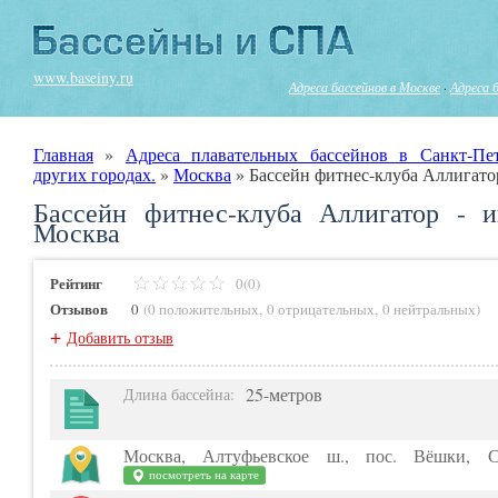
www.baseiny.ru
Адреса бассейнов в Москве
·
Адреса 
Главная
»
Адреса плавательных бассейнов в Санкт-Пе
других городах.
»
Москва
»
Бассейн фитнес-клуба Аллигато
Бассейн фитнес-клуба Аллигатор - 
Москва
Рейтинг
0(0)
Отзывов
0
(
0 положительных
,
0 отрицательных
,
0 нейтральных
)
+
Добавить отзыв
25-метров
Длина бассейна
:
Москва, Алтуфьевское ш., пос. Вёшки, Се
посмотреть на карте