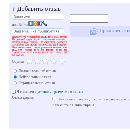
+
Добавить отзыв
или
Войти
Приложить к с
Пожалуйста, указывайте реальный e-mail адрес!
На данный адрес будет отправлено письмо с
активационной ссылкой. Комментарий появится
на сайте только после перехода по этой ссылке.
Нам важно знать, что вы реальный человек, а не
спам-бот. Кроме того на данный адрес вы
будете получать уведомления об ответах на
Ваш отзыв.
Оценка
Положительный отзыв
Нейтральный отзыв
Отрицательный отзыв
Я согласен с
условиями размещения отзыва
Отзыв фирмы
Поставьте галочку, если вы являетесь 
отвечаете от лица фирмы.