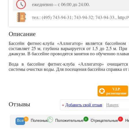
ежедневно – с 06:00 до 24:00.
тел.: (495) 743-94-31; 743-94-32; 743-94-33., http://
Описание
Бассейн фитнес-клуба «Аллигатор» является бассейном 
составляет 25 м, глубина варьируется от 1,5 до 2,5 м. Пр
джакузи. В бассейне проводятся занятия по обучению плава
Вода в бассейне фитнес-клуба «Аллигатор» очищаетс
системы очистки воды. Для посещения бассейна справка от в
V.I.P.
размещение
Отзывы
+
Добавить свой отзыв
Наверх
0
0
0
Все
Полезн
ые
Положит
ельные
Отрицат
ельные
Н