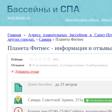
www.baseiny.ru
Адреса бассейнов в Москве
·
Адреса 
Главная
»
Адреса плавательных бассейнов в Санкт-Пе
других городах.
»
Самара
»
Планета Фитнес
Планета Фитнес - информация и отзывы
Рейтинг
0(0)
Отзывов
0
(
0 положительных
,
0 отрицательных
,
0 нейтральных
)
+
Добавить отзыв
до 25 метров
Длина бассейна
:
Самара, Советской Армии, 253а
посмотреть на кар
Будние дни 07:00–23:00 Суббота, воскресенье 09