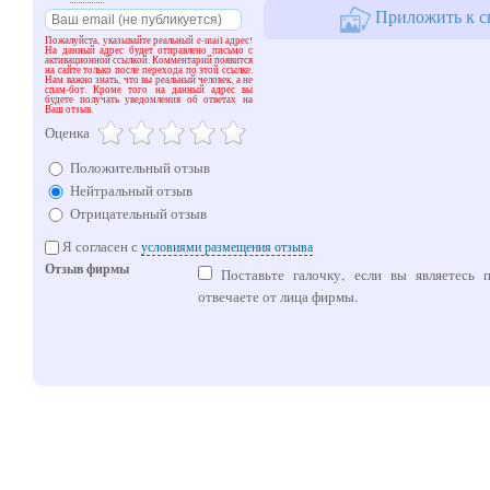
Приложить к с
Пожалуйста, указывайте реальный e-mail адрес!
На данный адрес будет отправлено письмо с
активационной ссылкой. Комментарий появится
на сайте только после перехода по этой ссылке.
Нам важно знать, что вы реальный человек, а не
спам-бот. Кроме того на данный адрес вы
будете получать уведомления об ответах на
Ваш отзыв.
Оценка
Положительный отзыв
Нейтральный отзыв
Отрицательный отзыв
Я согласен с
условиями размещения отзыва
Отзыв фирмы
Поставьте галочку, если вы являетесь 
отвечаете от лица фирмы.