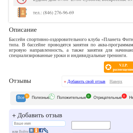
тел.: (846) 276-96-69
Описание
Бассейн спортивно-оздоровительного клуба «Планета Фитн
типа. В бассейне проводятся занятия по аква-программ
игровую направленность, а также занятия для начина
специализированные уроки и индивидуальные тренинги.
V.I.P.
размещени
Отзывы
+
Добавить свой отзыв
Наверх
0
0
0
Все
Полезн
ые
Положит
ельные
Отрицат
ельные
Н
+
Добавить отзыв
или
Войти