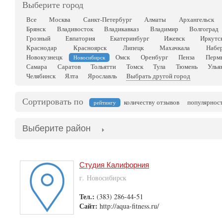
Выберите город
Все
Москва
Санкт-Петербург
Алматы
Архангельск
Брянск
Владивосток
Владикавказ
Владимир
Волгоград
Грозный
Евпатория
Екатеринбург
Ижевск
Иркутс
Краснодар
Красноярск
Липецк
Махачкала
Набе
Новокузнецк
Омск
Оренбург
Пенза
Перм
Новосибирск
Самара
Саратов
Тольятти
Томск
Тула
Тюмень
Улья
Челябинск
Ялта
Ярославль
Выбрать другой город
Сортировать по
количеству отзывов
популярнос
рейтингу
Выберите район
Студия Калифорния
г. Новосибирск
Тел.:
(383) 286-44-51
Сайт:
http://aqua-fitness.ru/