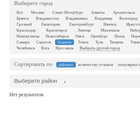
Выберите город
Все
Москва
Санкт-Петербург
Алматы
Архангельск
Брянск
Владивосток
Владикавказ
Владимир
Волгоград
Грозный
Евпатория
Екатеринбург
Ижевск
Иркутс
Краснодар
Красноярск
Липецк
Махачкала
Набе
Новокузнецк
Новосибирск
Омск
Оренбург
Пенза
Перм
Самара
Саратов
Томск
Тула
Тюмень
Улья
Тольятти
Челябинск
Ялта
Ярославль
Выбрать другой город
Сортировать по
количеству отзывов
популярнос
рейтингу
Выберите район
Нет результатов.