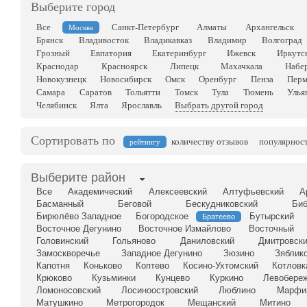
Выберите город
Все
Санкт-Петербург
Алматы
Архангельск
Москва
Брянск
Владивосток
Владикавказ
Владимир
Волгоград
Грозный
Евпатория
Екатеринбург
Ижевск
Иркутс
Краснодар
Красноярск
Липецк
Махачкала
Набе
Новокузнецк
Новосибирск
Омск
Оренбург
Пенза
Перм
Самара
Саратов
Тольятти
Томск
Тула
Тюмень
Улья
Челябинск
Ялта
Ярославль
Выбрать другой город
Сортировать по
количеству отзывов
популярнос
рейтингу
Выберите район
Все
Академический
Алексеевский
Алтуфьевский
А
Басманный
Беговой
Бескудниковский
Биб
Бирюлёво Западное
Богородское
Бутырский
Братеево
Восточное Дегунино
Восточное Измайлово
Восточный
Головинский
Гольяново
Даниловский
Дмитровск
Замоскворечье
Западное Дегунино
Зюзино
Зяблик
Капотня
Коньково
Коптево
Косино-Ухтомский
Котловк
Крюково
Кузьминки
Кунцево
Куркино
Левобере
Ломоносовский
Лосиноостровский
Люблино
Марфи
Матушкино
Метрогородок
Мещанский
Митино