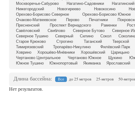
Москворечье-Сабурово
Нагатино-Садовники
Нагатинский
Нижегородский
Новогиреево
Новокосино
Но
Орехово-Борисово Северное
Орехово-Борисово Южное
Очаково-Матвеевское
Перово
Печатники
Покровск
Пресненский
Проспект Вернадского
Раменки
Рос
Савёловский
Свиблово
Северное Бутово
Северное И
Северное Тушино
Северный
Силино
Сокол
Соколина
Старое Крюково
Строгино
Таганский
Тверской
Тимирязевский
Тропарёво-Никулино
Филёвский Парк
Ховрино
Хорошёво-Мнёвники
Хорошёвский
Царицыно
Чертаново Центральное
Чертаново Южное
Щукино
Юж
Южное Тушино
Южнопортовый
Якиманка
Ярославский
Длина бассейна:
Все
до 25 метров
25-метров
50-метро
Нет результатов.