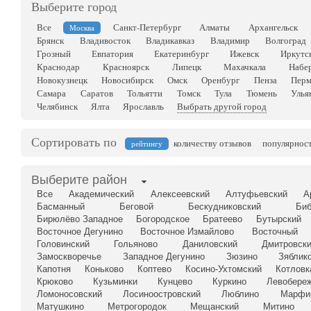
Выберите город
Все
Санкт-Петербург
Алматы
Архангельск
Москва
Брянск
Владивосток
Владикавказ
Владимир
Волгоград
Грозный
Евпатория
Екатеринбург
Ижевск
Иркутс
Краснодар
Красноярск
Липецк
Махачкала
Набе
Новокузнецк
Новосибирск
Омск
Оренбург
Пенза
Перм
Самара
Саратов
Тольятти
Томск
Тула
Тюмень
Улья
Челябинск
Ялта
Ярославль
Выбрать другой город
Сортировать по
количеству отзывов
популярнос
рейтингу
Выберите район
Все
Академический
Алексеевский
Алтуфьевский
А
Басманный
Беговой
Бескудниковский
Биб
Бирюлёво Западное
Богородское
Братеево
Бутырский
Восточное Дегунино
Восточное Измайлово
Восточный
Головинский
Гольяново
Даниловский
Дмитровск
Замоскворечье
Западное Дегунино
Зюзино
Зяблик
Капотня
Коньково
Коптево
Косино-Ухтомский
Котловк
Крюково
Кузьминки
Кунцево
Куркино
Левобере
Ломоносовский
Лосиноостровский
Люблино
Марфи
Матушкино
Метрогородок
Мещанский
Митино