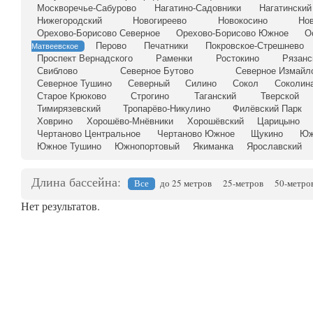
Москворечье-Сабурово
Нагатино-Садовники
Нагатинский
Нижегородский
Новогиреево
Новокосино
Но
Орехово-Борисово Северное
Орехово-Борисово Южное
О
Перово
Печатники
Покровское-Стрешнево
Матвеевское
Проспект Вернадского
Раменки
Ростокино
Рязанс
Свиблово
Северное Бутово
Северное Измайл
Северное Тушино
Северный
Силино
Сокол
Соколина
Старое Крюково
Строгино
Таганский
Тверской
Тимирязевский
Тропарёво-Никулино
Филёвский Парк
Ховрино
Хорошёво-Мнёвники
Хорошёвский
Царицыно
Чертаново Центральное
Чертаново Южное
Щукино
Юж
Южное Тушино
Южнопортовый
Якиманка
Ярославский
Длина бассейна:
Все
до 25 метров
25-метров
50-метро
Нет результатов.