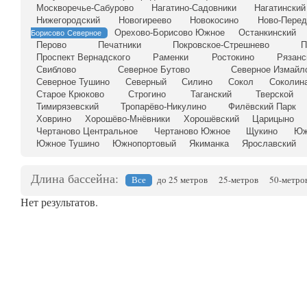
Москворечье-Сабурово
Нагатино-Садовники
Нагатинский
Нижегородский
Новогиреево
Новокосино
Ново-Перед
Орехово-Борисово Южное
Останкинский
Борисово Северное
Перово
Печатники
Покровское-Стрешнево
П
Проспект Вернадского
Раменки
Ростокино
Рязанс
Свиблово
Северное Бутово
Северное Измайл
Северное Тушино
Северный
Силино
Сокол
Соколина
Старое Крюково
Строгино
Таганский
Тверской
Тимирязевский
Тропарёво-Никулино
Филёвский Парк
Ховрино
Хорошёво-Мнёвники
Хорошёвский
Царицыно
Чертаново Центральное
Чертаново Южное
Щукино
Юж
Южное Тушино
Южнопортовый
Якиманка
Ярославский
Длина бассейна:
Все
до 25 метров
25-метров
50-метро
Нет результатов.