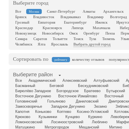
Выберите город
Все
Санкт-Петербург
Алматы
Архангельск
Москва
Брянск
Владивосток
Владикавказ
Владимир
Волгоград
Грозный
Евпатория
Екатеринбург
Ижевск
Иркутс
Краснодар
Красноярск
Липецк
Махачкала
Набе
Новокузнецк
Новосибирск
Омск
Оренбург
Пенза
Перм
Самара
Саратов
Тольятти
Томск
Тула
Тюмень
Улья
Челябинск
Ялта
Ярославль
Выбрать другой город
Сортировать по
количеству отзывов
популярнос
рейтингу
Выберите район
Все
Академический
Алексеевский
Алтуфьевский
А
Басманный
Беговой
Бескудниковский
Биб
Бирюлёво Западное
Богородское
Братеево
Бутырский
Восточное Дегунино
Восточное Измайлово
Восточный
Головинский
Гольяново
Даниловский
Дмитровск
Замоскворечье
Западное Дегунино
Зюзино
Зяблик
Капотня
Коньково
Коптево
Косино-Ухтомский
Котловк
Крюково
Кузьминки
Кунцево
Куркино
Левобере
Ломоносовский
Лосиноостровский
Люблино
Марфи
Матушкино
Метрогородок
Мещанский
Митино